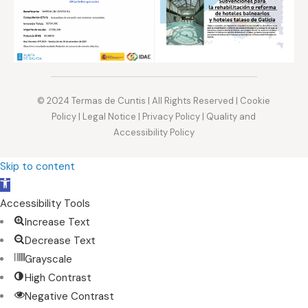
© 2024
Termas de Cuntis
| All Rights Reserved |
Cookie
Policy
|
Legal Notice
|
Privacy Policy
|
Quality and
Accessibility Policy
Skip to content
Open
toolbar
Accessibility Tools
Increase Text
Decrease Text
Grayscale
High Contrast
Negative Contrast